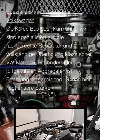
Spezialisiert auf klassische
Volkswagen
​Ob Käfer, Bus oder Karmann – wir
sind spezialisiert auf die
fachgerechte Reparatur und
vollständige Überholung klassischer
VW-Motoren. Besonders bei
luftgekühlten Aggregaten ist
Erfahrung entscheidend. Genau hier
liegt unsere Stärke.