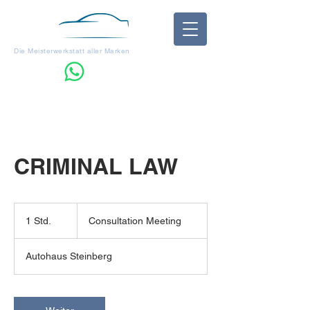
Die Meisterwerkstatt aller Marken
Impressum
CRIMINAL LAW
Consultation
Meeting
1 Std.
1
Consultation Meeting
S
t
Autohaus Steinberg
d